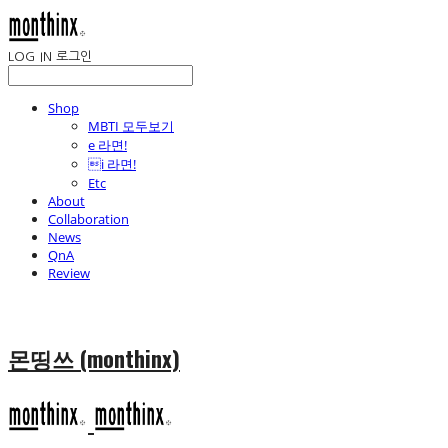
LOG IN
로그인
Shop
MBTI 모두보기
e 라면!
i 라면!
Etc
About
Collaboration
News
QnA
Review
몬띵쓰 (monthinx)