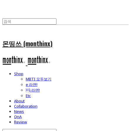
몬띵쓰 (monthinx)
Shop
MBTI 모두보기
e 라면!
i 라면!
Etc
About
Collaboration
News
QnA
Review