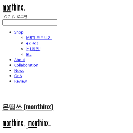
LOG IN
로그인
Shop
MBTI 모두보기
e 라면!
i 라면!
Etc
About
Collaboration
News
QnA
Review
몬띵쓰 (monthinx)