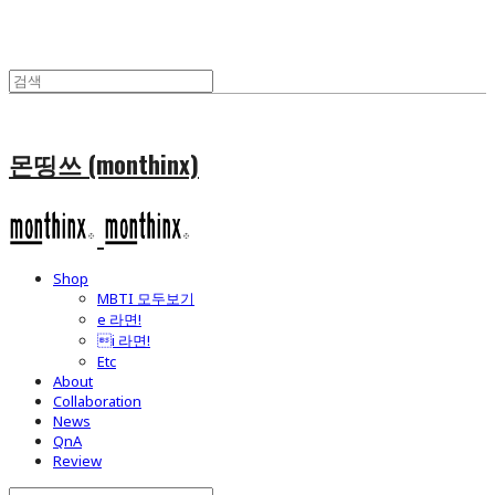
몬띵쓰 (monthinx)
Shop
MBTI 모두보기
e 라면!
i 라면!
Etc
About
Collaboration
News
QnA
Review