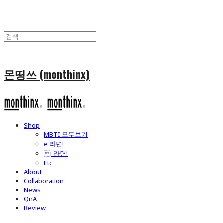
몬띵쓰 (monthinx)
Shop
MBTI 모두보기
e 라면!
i 라면!
Etc
About
Collaboration
News
QnA
Review