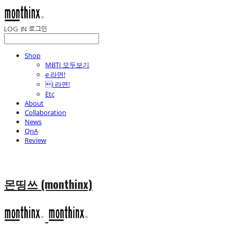
LOG IN
로그인
Shop
MBTI 모두보기
e 라면!
i 라면!
Etc
About
Collaboration
News
QnA
Review
몬띵쓰 (monthinx)