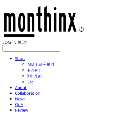
LOG IN
로그인
Shop
MBTI 모두보기
e 라면!
i 라면!
Etc
About
Collaboration
News
QnA
Review