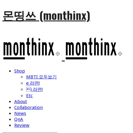
몬띵쓰 (monthinx)
Shop
MBTI 모두보기
e 라면!
i 라면!
Etc
About
Collaboration
News
QnA
Review