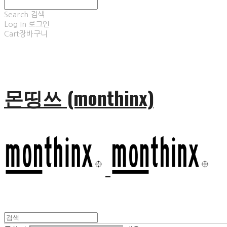
Search
검색
Log In
로그인
Cart
장바구니
몬띵쓰 (monthinx)