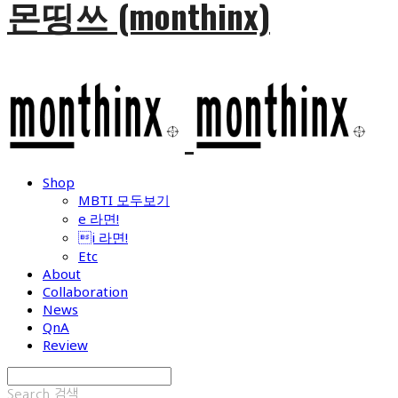
몬띵쓰 (monthinx)
Shop
MBTI 모두보기
e 라면!
i 라면!
Etc
About
Collaboration
News
QnA
Review
Search
검색