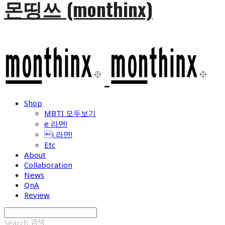
몬띵쓰 (monthinx)
Shop
MBTI 모두보기
e 라면!
i 라면!
Etc
About
Collaboration
News
QnA
Review
Search
검색